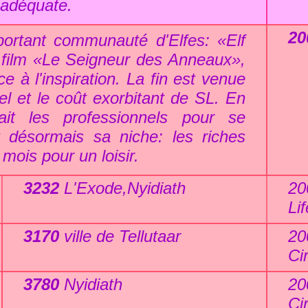
 adéquate.
20
ortant communauté d'Elfes: «Elf
du film «Le Seigneur des Anneaux»,
e à l'inspiration. La fin est venue
l et le coût exorbitant de SL. En
it les professionnels pour se
t désormais sa niche: les riches
mois pour un loisir.
3232
L'Exode,Nyidiath
20
Lif
3170
ville de Tellutaar
20
Ci
3780
Nyidiath
20
Ci