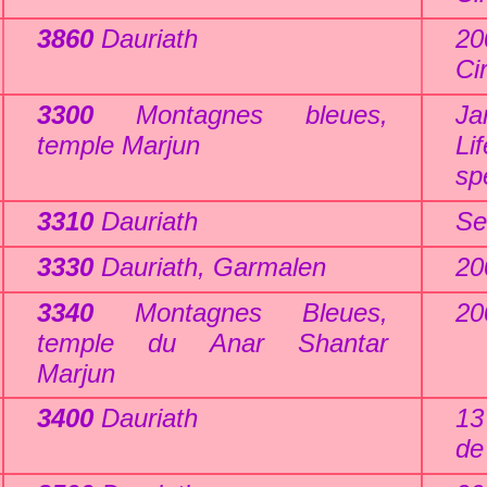
3860
Dauriath
20
Ci
3300
Montagnes bleues,
Ja
temple Marjun
Li
sp
3310
Dauriath
Se
3330
Dauriath, Garmalen
20
3340
Montagnes Bleues,
20
temple du Anar Shantar
Marjun
3400
Dauriath
13
de