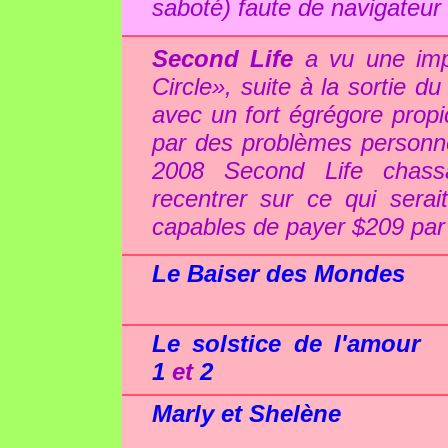
saboté) faute de navigateur
Second Life
a vu une imp
Circle», suite à la sortie 
avec un fort égrégore propic
par des problèmes personne
2008 Second Life chassa
recentrer sur ce qui serai
capables de payer $209 par 
Le Baiser des Mondes
Le solstice de l'amour
1
et
2
Marly et Shelène