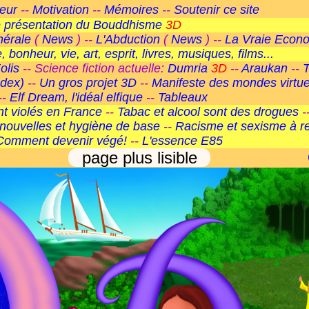
teur
--
Motivation
--
Mémoires
--
Soutenir ce site
 présentation du Bouddhisme
3D
nérale
(
News
) --
L'Abduction
(
News
) --
La Vraie Econ
, bonheur, vie, art, esprit, livres, musiques, films...
olis
-- Science fiction actuelle:
Dumria
3D
--
Araukan
--
ndex)
--
Un gros projet 3D
--
Manifeste des mondes virtue
--
Elf Dream, l'idéal elfique
--
Tableaux
ant violés en France
--
Tabac et alcool sont des drogues
-
nouvelles et hygiène de base
--
Racisme et sexisme à r
Comment devenir végé!
--
L'essence E85
page plus lisible