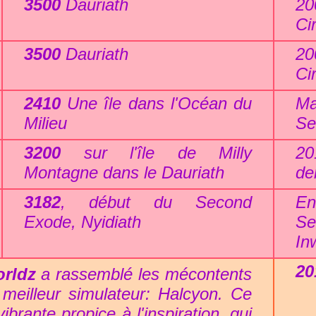
3500
Dauriath
20
Ci
3500
Dauriath
20
Ci
2410
Une île dans l'Océan du
Ma
Milieu
Se
3200
sur l'île de Milly
20
Montagne dans le Dauriath
de
3182
, début du Second
En
Exode, Nyidiath
Se
In
20
orldz
a rassemblé les mécontents
 meilleur simulateur: Halcyon. Ce
rante propice à l'inspiration, qui