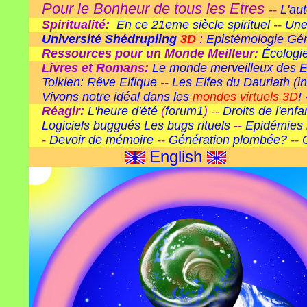
Pour le Bonheur de tous les Etres
--
L'au
Spiritualité:
En ce 21eme siècle spirituel
--
Une
Université Shédrupling
3D
:
Epistémologie Gé
Ressources pour un Monde Meilleur:
Écologie
Livres et Romans:
Le monde merveilleux des E
Tolkien: Rêve Elfique
--
Les Elfes du Dauriath
(i
Vivons notre idéal dans les
mondes virtuels 3D
!
Réagir:
L'heure d'été
(
forum1
) --
Droits de l'enf
Logiciels buggués
Les bugs rituels
--
Epidémies 
-
Devoir de mémoire
--
Génération plombée?
--
English