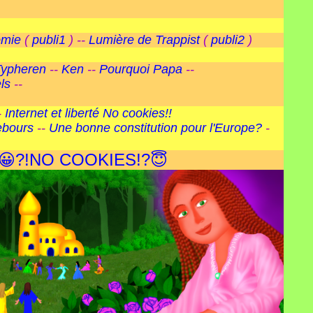
omie
(
publi1
) --
Lumière de Trappist
(
publi2
)
Typheren
--
Ken
--
Pourquoi Papa
--
ls
--
-
Internet et liberté
No cookies!!
ebours
--
Une bonne constitution pour l'Europe?
-
😀?!NO COOKIES!?😇