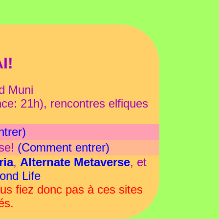
I!
rd Muni
e: 21h), rencontres elfiques
trer)
rse!
(Comment entrer)
ria
,
Alternate Metaverse
, et
ond Life
s fiez donc pas à ces sites
és.