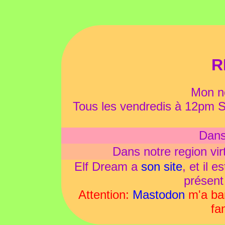
R
Mon no
Tous les vendredis à 12pm S
Dans 
Dans notre region vir
Elf Dream a
son site
, et il 
présen
Attention:
Mastodon
m'a ban
fa