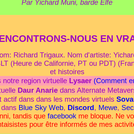
Par Yichard Muni, barde Elfe
ENCONTRONS-NOUS EN VRA
m: Richard Trigaux. Nom d'artiste: Yicha
LT (Heure de Californie, PT ou PDT) (Franc
et histoires
notre region virtuelle
Lysaer
(Comment en
tuelle
Daur Anarie
dans Alternate Metave
est actif dans dans les mondes virtuels
Sova
t dans
Blue Sky Web
,
Discord
,
Mewe
,
Sec
ni, tandis que
facebook
me bloque. Ne vou
ntaisistes pour être informés de mes activit