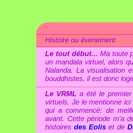
Histoire ou évenement
Le tout début...
Ma toute pr
un mandala virtuel, alors qu
Nalanda. La visualisation 
bouddhistes, il est donc logiq
Le VRML
a été le premie
virtuels. Je le mentionne ic
qui a commencé: de meilleu
avant. Cette période m'a déj
histoires
des Eolis
et de
D