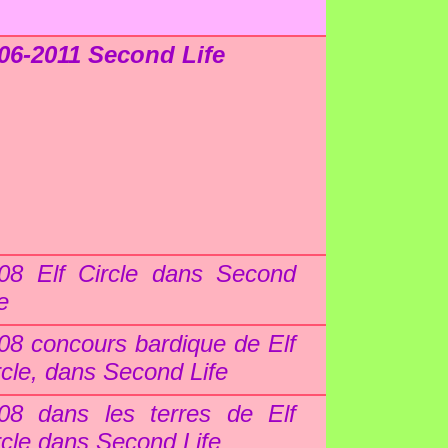
06-2011 Second Life
08 Elf Circle dans Second
e
08 concours bardique de Elf
rcle, dans Second Life
08 dans les terres de Elf
rcle dans Second Life