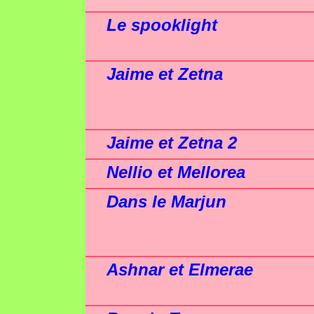
Le spooklight
Jaime et Zetna
Jaime et Zetna 2
Nellio et Mellorea
Dans le Marjun
Ashnar et Elmerae