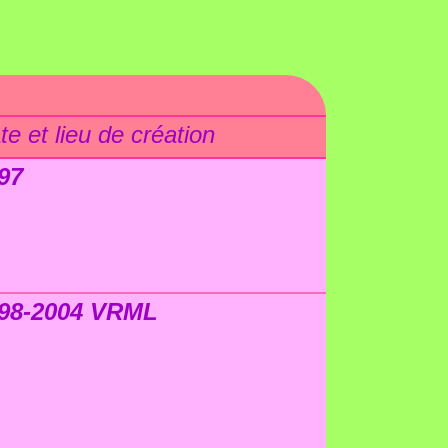
te et lieu de création
97
98-2004 VRML