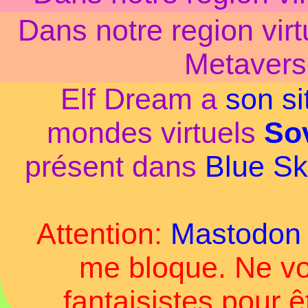
Dans notre region virt
Metaver
Elf Dream a
son si
mondes virtuels
So
présent dans
Blue S
Attention:
Mastodon
me bloque. Ne vo
fantaisistes pour ê