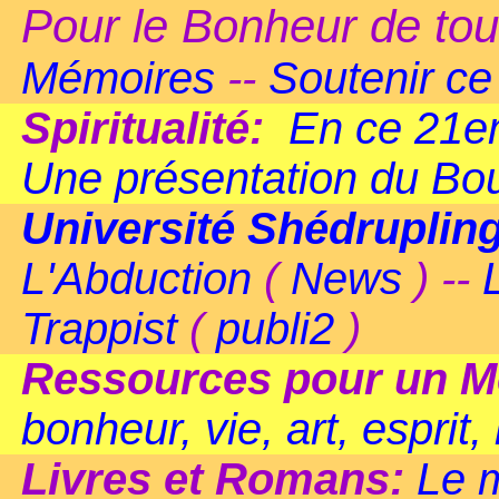
Pour le Bonheur de tou
Mémoires
--
Soutenir ce 
Spiritualité:
En ce 21em
Une présentation du B
Université Shédruplin
L'Abduction
(
News
) --
Trappist
(
publi2
)
Ressources pour un M
bonheur, vie, art, esprit,
Livres et Romans:
Le 