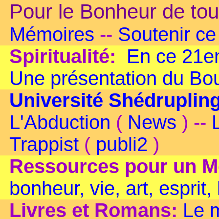
Pour le Bonheur de tou
Mémoires
--
Soutenir ce 
Spiritualité:
En ce 21em
Une présentation du B
Université Shédruplin
L'Abduction
(
News
) --
Trappist
(
publi2
)
Ressources pour un M
bonheur, vie, art, esprit,
Livres et Romans:
Le 