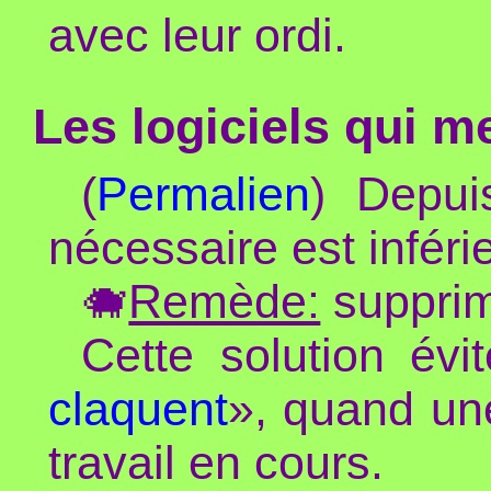
avec leur ordi.
Les logiciels qui m
(
Permalien
) Depui
nécessaire est inféri
🐗
Remède:
supprime
Cette solution évi
claquent
», quand un
travail en cours.