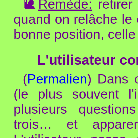
🐌
Remède:
retirer
quand on relâche le c
bonne position, celle
L'utilisateur 
(
Permalien
) Dans c
(le plus souvent l'i
plusieurs question
trois… et apparem