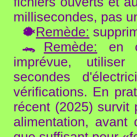
fichiers ouverts et 
millisecondes, pas u
🐡
Remède:
supprime
🐊
Remède:
en c
imprévue, utilise
secondes d'électri
vérifications. En pr
récent (2025) survit
alimentation, avant
que suffisant pour «