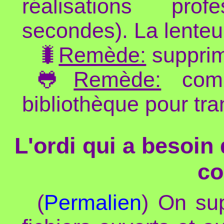
réalisations prof
secondes). La lenteu
🐛
Remède:
supprime
🐸
Remède:
comp
bibliothèque pour tra
L'ordi qui a besoin
co
(
Permalien
) On sup