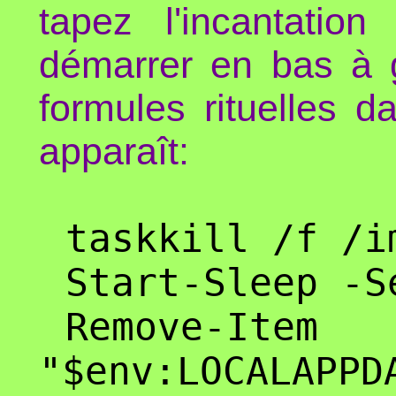
tapez l'incantati
démarrer en bas à g
formules rituelles d
apparaît:
taskkill /f /i
Start-Sleep -S
Remove-Item
"$env:LOCALAPPD