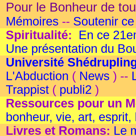
Pour le Bonheur de tou
Mémoires
--
Soutenir ce 
Spiritualité:
En ce 21em
Une présentation du B
Université Shédruplin
L'Abduction
(
News
) --
Trappist
(
publi2
)
Ressources pour un M
bonheur, vie, art, esprit,
Livres et Romans:
Le 