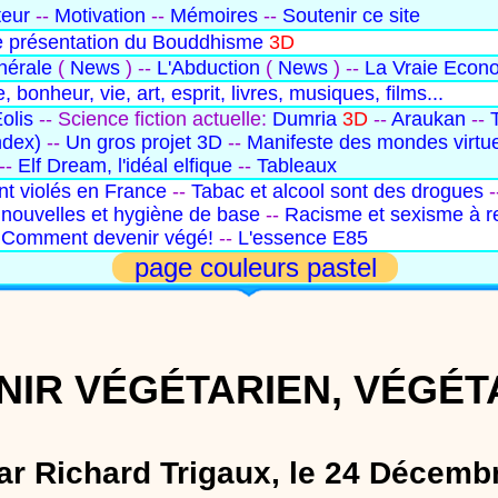
teur
--
Motivation
--
Mémoires
--
Soutenir ce site
 présentation du Bouddhisme
3D
nérale
(
News
) --
L'Abduction
(
News
) --
La Vraie Econ
, bonheur, vie, art, esprit, livres, musiques, films...
olis
-- Science fiction actuelle:
Dumria
3D
--
Araukan
--
ndex)
--
Un gros projet 3D
--
Manifeste des mondes virtu
--
Elf Dream, l'idéal elfique
--
Tableaux
ant violés en France
--
Tabac et alcool sont des drogues
-
nouvelles et hygiène de base
--
Racisme et sexisme à r
-
Comment devenir végé!
--
L'essence E85
page couleurs pastel
IR VÉGÉTARIEN, VÉGÉT
ar Richard Trigaux, le 24 Décemb