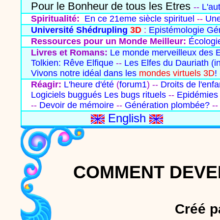
Pour le Bonheur de tous les Etres
--
L'au
Spiritualité:
En ce 21eme siècle spirituel
--
Une
Université Shédrupling
3D
:
Epistémologie Gé
Ressources pour un Monde Meilleur:
Écologie
Livres et Romans:
Le monde merveilleux des E
Tolkien: Rêve Elfique
--
Les Elfes du Dauriath
(i
Vivons notre idéal dans les
mondes virtuels 3D
!
Réagir:
L'heure d'été
(
forum1
) --
Droits de l'enf
Logiciels buggués
Les bugs rituels
--
Epidémies 
--
Devoir de mémoire
--
Génération plombée?
-
English
COMMENT DEVEN
Créé p