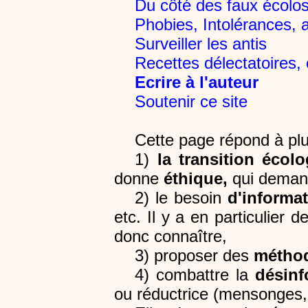
Du côté des faux écolo
Phobies, Intolérances, al
Surveiller les antis
Recettes délectatoires,
Ecrire à l'auteur
Soutenir ce site
Cette page répond à plu
1)
la transition écolo
donne
éthique,
qui demand
2) le besoin
d'informat
etc. Il y a en particulier 
donc connaître,
3) proposer des
méthod
4) combattre la
désinf
ou réductrice (mensonges,