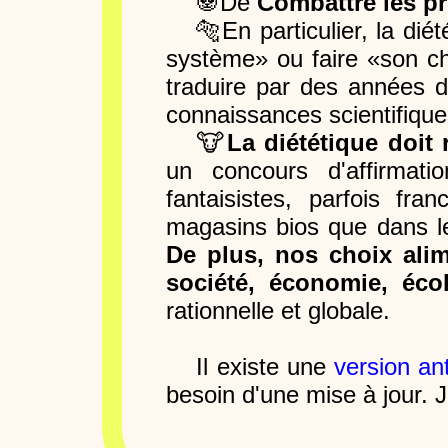
🐼De
Combattre les p
🐅En particulier, la dié
système» ou faire «son ch
traduire par des années d
connaissances scientifiqu
🐮
La diététique doit
un concours d'affirmati
fantaisistes, parfois fr
magasins bios que dans le
De plus, nos choix ali
société, économie, écol
rationnelle et globale.
Il existe une
version an
besoin d'une mise à jour. J