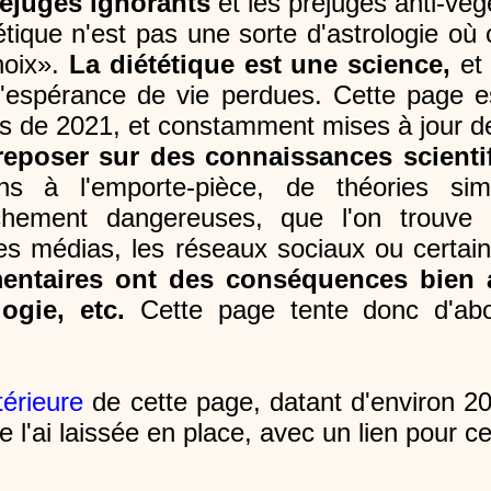
réjugés ignorants
et les préjugés anti-vég
tétique n'est pas une sorte d'astrologie o
oix».
La diététique est une science,
et 
'espérance de vie perdues. Cette page e
es de 2021, et constamment mises à jour d
 reposer sur des connaissances scienti
ons à l'emporte-pièce, de théories s
anchement dangereuses, que l'on trouve
s médias, les réseaux sociaux ou certai
mentaires ont des conséquences bien a
ogie, etc.
Cette page tente donc d'abo
térieure
de cette page, datant d'environ 20
e l'ai laissée en place, avec un lien pour ce