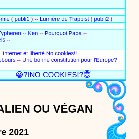
omie
(
publi1
) --
Lumière de Trappist
(
publi2
)
Typheren
--
Ken
--
Pourquoi Papa
--
els
--
-
Internet et liberté
No cookies!!
ebours
--
Une bonne constitution pour l'Europe?
😀?!NO COOKIES!?😇
ALIEN OU VÉGAN
re 2021