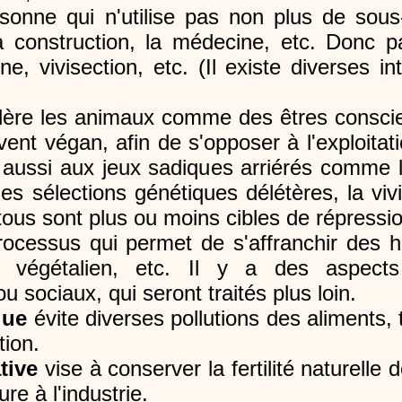
onne qui n'utilise pas non plus de sous
 la construction, la médecine, etc. Donc pa
ne, vivisection, etc. (Il existe diverses in
ère les animaux comme des êtres conscien
vent végan, afin de s'opposer à l'exploita
 aussi aux jeux sadiques arriérés comme la
les sélections génétiques délétères, la viv
 tous sont plus ou moins cibles de répressi
rocessus qui permet de s'affranchir des ha
, végétalien, etc. Il y a des aspects
u sociaux, qui seront traités plus loin.
que
évite diverses pollutions des aliments, 
tion.
tive
vise à conserver la fertilité naturelle 
re à l'industrie.