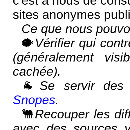
c'est à nous de consu
sites anonymes publi
Ce que nous pouvon
🐡
Vérifier qui cont
(généralement vis
cachée).
🐐
Se servir des
Snopes
.
🐫
Recouper les dif
avec des sources vé