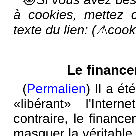
à cookies, mettez c
texte du lien: (⚠coo
Le finance
(
Permalien
) Il a 
«libérant» l'Inte
contraire, le financ
masquer la véritable