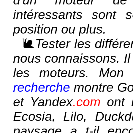
intéressants sont
position ou plus.
🐌
Tester les différ
nous connaissons. Il
les moteurs. Mo
recherche
montre Goo
et Yandex
.com
ont r
Ecosia, Lilo, Duck
paysage a t-il enc