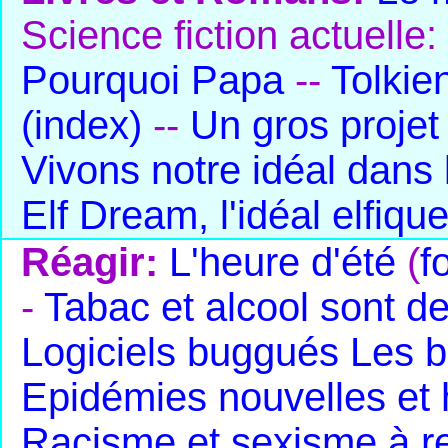
Science fiction actuelle:
Pourquoi Papa
--
Tolkie
(index)
--
Un gros projet
Vivons notre idéal dans
Elf Dream, l'idéal elfiqu
Réagir:
L'heure d'été
(
f
-
Tabac et alcool sont d
Logiciels buggués
Les b
Epidémies nouvelles et
Racisme et sexisme à r