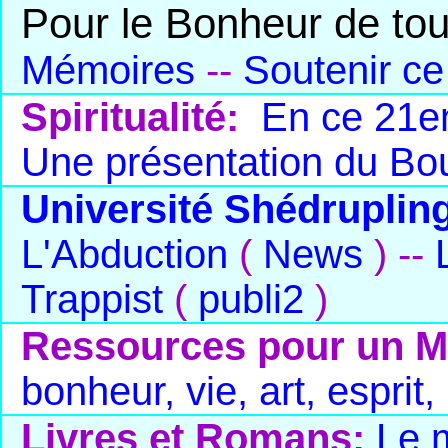
Pour le Bonheur de tou
Mémoires
--
Soutenir ce
Spiritualité:
En ce 21em
Une présentation du B
Université Shédruplin
L'Abduction
(
News
) --
Trappist
(
publi2
)
Ressources pour un M
bonheur, vie, art, esprit,
Livres et Romans:
Le 