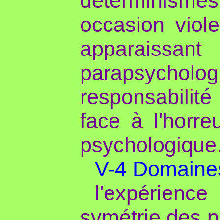
déterminismes
occasion viole
apparais
parapsychologi
responsabilité
face à l'horre
psychologique
V-4 Domaines
l'expérienc
symétrie des pa