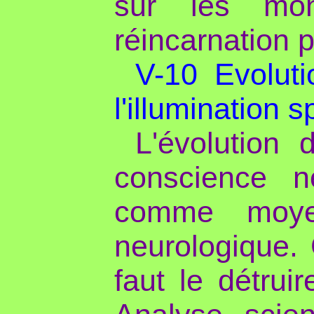
sur les mon
réincarnation p
V-10 Evoluti
l'illumination sp
L'évolution 
conscience neu
comme moye
neurologique. 
faut le détrui