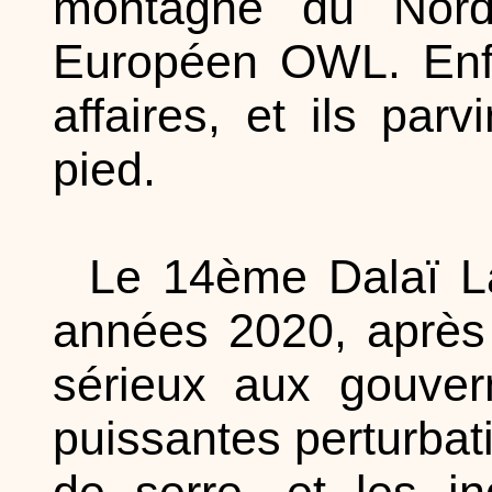
montagne du Nord,
Européen OWL. Enfi
affaires, et ils par
pied.
Le 14ème Dalaï La
années 2020, après 
sérieux aux gouve
puissantes perturbati
de serre, et les i