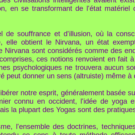
on, en se transformant de l'état matériel 
l de souffrance et d'illusion, où la cons
e, elle obtient le Nirvana, un état exemp
e Nirvana sont considérés comme des endro
 comprises, ces notions renvoient en fait 
èmes psychologiques ne trouvera aucun s
éré peut donner un sens (altruiste) même à 
bérer notre esprit, généralement basée sur
ier connu en occident, l'idée de yoga e
s la plupart des Yogas sont des pratiques
e, l'ensemble des doctrines, techniques 
t étendu ce sens à toute méthode efficac