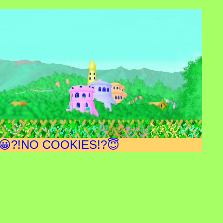
😀?!NO COOKIES!?😇