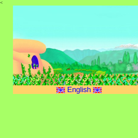
<
English