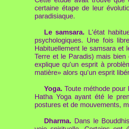
certaine étape de leur évoluti
paradisiaque.
Le samsara.
L'état habitue
psychologiques. Une fois libr
Habituellement le samsara et l
Terre et le Paradis) mais bien
explique qu'un esprit à probl
matière» alors qu'un esprit lib
Yoga.
Toute méthode pour li
Hatha Yoga ayant été le prem
postures et de mouvements, mai
Dharma.
Dans le Bouddhism
voie spirituelle. Certains on