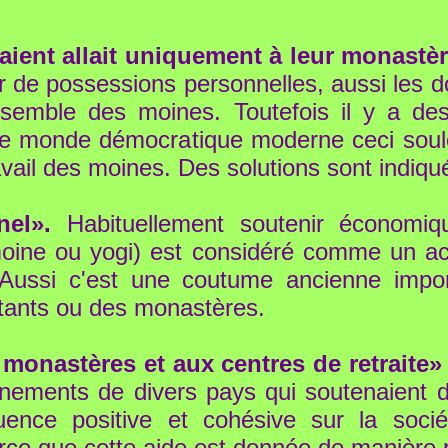
naient allait uniquement à leur monastè
r de possessions personnelles, aussi les d
nsemble des moines. Toutefois il y a de
le monde démocratique moderne ceci soulè
ravail des moines. Des solutions sont indiqu
nel».
Habituellement soutenir économi
(moine ou yogi) est considéré comme un a
Aussi c'est une coutume ancienne import
itants ou des monastères.
 monastères et aux centres de retraite»
ernements de divers pays qui soutenaien
fluence positive et cohésive sur la soc
arce que cette aide est donnée de manière p