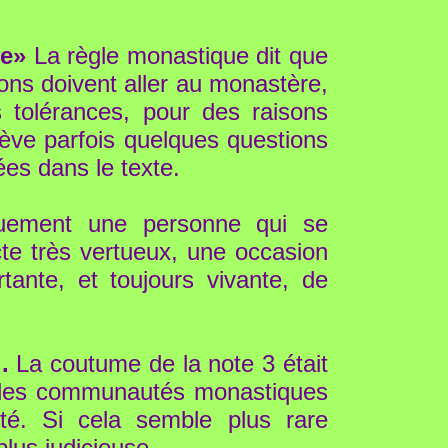
re»
La règle monastique dit que
ons doivent aller au monastère,
s tolérances, pour des raisons
ve parfois quelques questions
ées dans le texte.
quement une personne qui se
cte très vertueux, une occasion
ante, et toujours vivante, de
.
La coutume de la note 3 était
t des communautés monastiques
iété. Si cela semble plus rare
lus judicieuse.