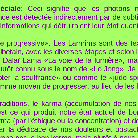
éciale:
Ceci signifie que les photons 
nce est détectée indirectement par de sub
nformations qui détruiraient leur état quan
e progressive». Les Lamrims sont des tex
bétain, avec les diverses étapes et selon 
 Dalaï Lama «La voie de la lumière», mai
lutôt connu sous le nom de «Lo Jong». Je c
ter la souffrance» ou comme le «judo spiri
mme moyen de progresser, au lieu de les la
raditions, le karma (accumulation de no
t ce qui produit notre état actuel de b
rma (par l'éthique ou la concentration) et d
par la dédicace de nos douleurs et obsta
che pas le bon karma, mais plutôt à nous 