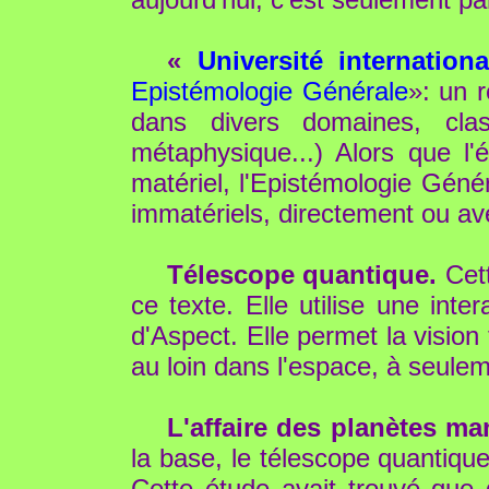
«
Université internatio
Epistémologie Générale
»: un r
dans divers domaines, class
métaphysique...) Alors que l'
matériel, l'Epistémologie Gén
immatériels, directement ou av
Télescope quantique.
Cett
ce texte. Elle utilise une int
d'Aspect. Elle permet la vision
au loin dans l'espace, à seule
L'affaire des planètes m
la base, le télescope quantique
Cette étude avait trouvé que d