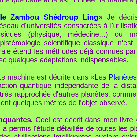
nale Zambou Shédroup Ling
»
Je décris
éseau d'universités consacrées à l'utilisa
iques (physique, médecine...) ou mode
épistémologie scientifique classique n'es
érale étend les méthodes déjà connues pa
ec quelques adaptations indispensables.
e machine est décrite dans «
Les Planète
eraction quantique indépendante de la di
 très rapprochée d'autres planètes, comme s
ment quelques mètres de l'objet observé.
anquantes.
Ceci est décrit dans mon livre 
 a permis l'étude détaillée de toutes les pl
es civilisations intelligentes avaient exi