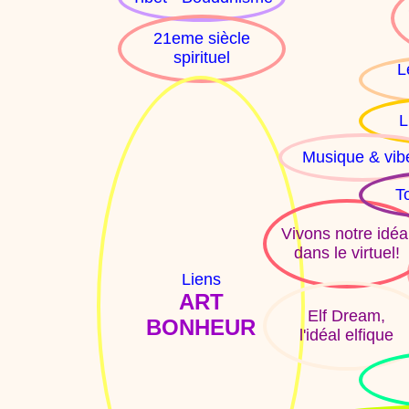
21eme siècle
spirituel
L
L
Musique & vib
T
Vivons notre idéa
dans le virtuel!
Liens
ART
Elf Dream,
BONHEUR
l'idéal elfique