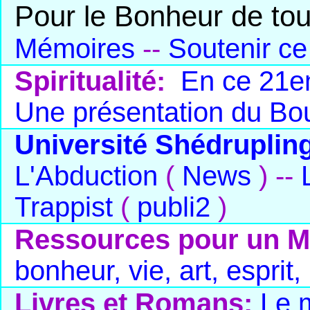
Pour le Bonheur de tou
Mémoires
--
Soutenir ce
Spiritualité:
En ce 21em
Une présentation du B
Université Shédruplin
L'Abduction
(
News
) --
Trappist
(
publi2
)
Ressources pour un M
bonheur, vie, art, esprit,
Livres et Romans:
Le 