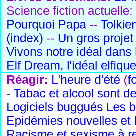
Science fiction actuelle:
Pourquoi Papa
--
Tolkie
(index)
--
Un gros projet
Vivons notre idéal dans
Elf Dream, l'idéal elfiqu
Réagir:
L'heure d'été
(
f
-
Tabac et alcool sont d
Logiciels buggués
Les b
Epidémies nouvelles et
Racisme et sexisme à r