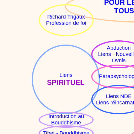
POUR L
TOUS
Richard Trigaux
Profession de foi
Abduction
Liens
-
Nouvel
Ovnis
Liens
Parapsycholog
SPIRITUEL
Liens NDE
Liens réincarna
Introduction au
Bouddhisme
Tibet - Bouddhisme