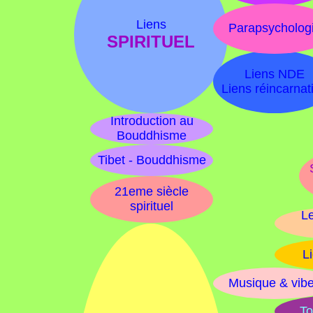
Liens
Parapsycholog
SPIRITUEL
Liens NDE
Liens réincarnat
Introduction au
Bouddhisme
Tibet - Bouddhisme
21eme siècle
spirituel
Le
L
Musique & vib
To