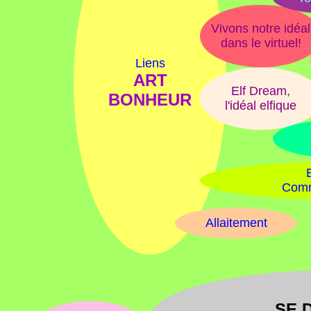
Vivons notre idéal
dans le virtuel!
Liens
ART
Elf Dream,
BONHEUR
l'idéal elfique
Comm
Allaitement
SE 