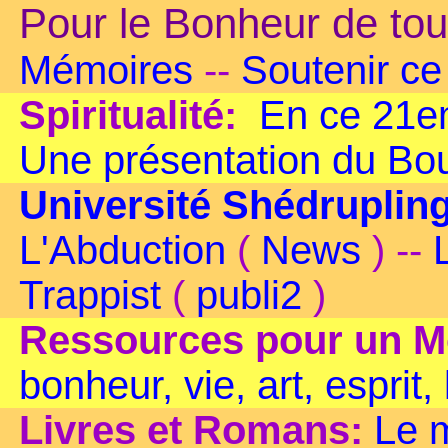
Pour le Bonheur de tou
Mémoires
--
Soutenir ce 
Spiritualité:
En ce 21em
Une présentation du B
Université Shédruplin
L'Abduction
(
News
) --
Trappist
(
publi2
)
Ressources pour un M
bonheur, vie, art, esprit,
Livres et Romans:
Le 