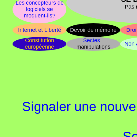
Les concepteurs de
Pas 
logiciels se
moquent-ils?
Internet et Liberté
Devoir de mémoire
Droi
Constitution
Sectes
-
Non à
européenne
manipulations
Signaler une nouvel
So