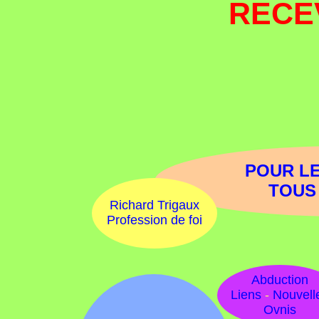
RECE
POUR L
TOUS
Richard Trigaux
Profession de foi
Abduction
Liens
-
Nouvell
Ovnis