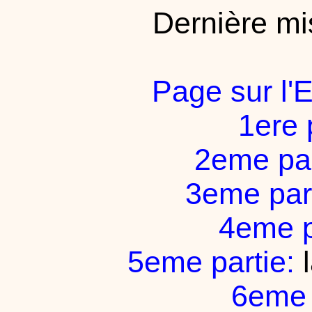
Dernière mi
Page sur l'
1ere 
2eme par
3eme part
4eme p
5eme partie:
l
6eme 