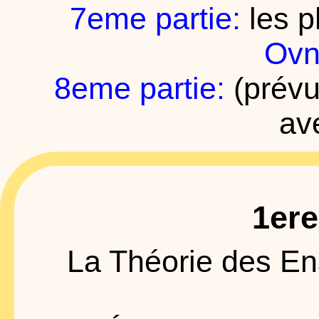
7eme partie:
les p
Ovn
8eme partie:
(prévu
av
1ere
La Théorie des E