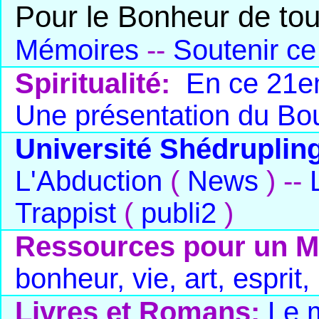
Pour le Bonheur de tou
Mémoires
--
Soutenir ce
Spiritualité:
En ce 21em
Une présentation du B
Université Shédruplin
L'Abduction
(
News
) --
Trappist
(
publi2
)
Ressources pour un M
bonheur, vie, art, esprit,
Livres et Romans:
Le 