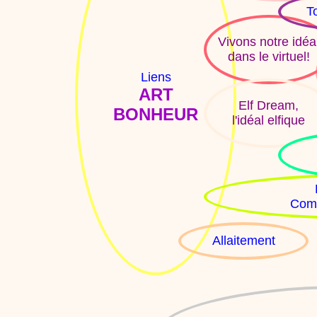
T
Vivons notre idéa
dans le virtuel!
Liens
ART
Elf Dream,
BONHEUR
l'idéal elfique
Comm
Allaitement