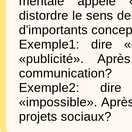
mentale appelé 
distordre le sens d
d'importants concept
Exemple1: dire «c
«publicité». Apr
communication?
Exemple2: dire 
«impossible». Aprè
projets sociaux?