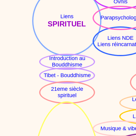
Ovnis
Liens
Parapsycholog
SPIRITUEL
Liens NDE
Liens réincarna
Introduction au
Bouddhisme
Tibet - Bouddhisme
21eme siècle
spirituel
L
L
Musique & vib