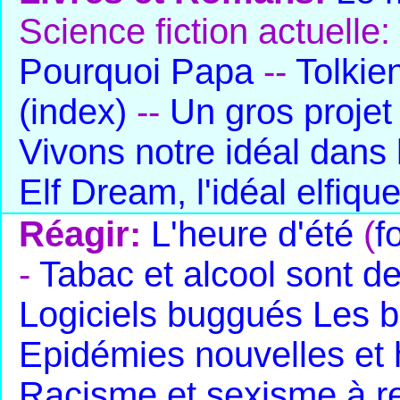
Science fiction actuelle:
Pourquoi Papa
--
Tolkie
(index)
--
Un gros projet
Vivons notre idéal dans
Elf Dream, l'idéal elfiqu
Réagir:
L'heure d'été
(
f
-
Tabac et alcool sont d
Logiciels buggués
Les b
Epidémies nouvelles et
Racisme et sexisme à r