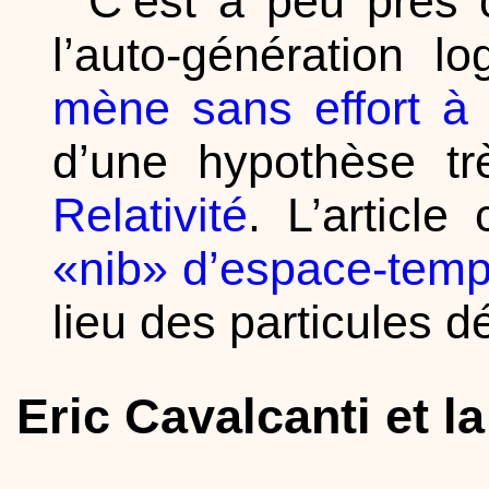
C’est à peu près c
l’auto-génération l
mène sans effort à
d’une hypothèse t
Relativité
. L’articl
«nib» d’espace-tem
lieu des particules d
Eric Cavalcanti et 