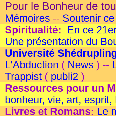
Pour le Bonheur de tou
Mémoires
--
Soutenir ce 
Spiritualité:
En ce 21em
Une présentation du B
Université Shédruplin
L'Abduction
(
News
) --
Trappist
(
publi2
)
Ressources pour un M
bonheur, vie, art, esprit,
Livres et Romans:
Le 