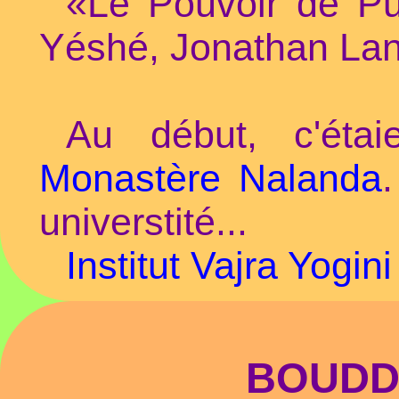
«Le Pouvoir de Pu
Yéshé, Jonathan La
Au début, c'éta
Monastère Nalanda
.
universtité...
Institut Vajra Yogini
BOUDD