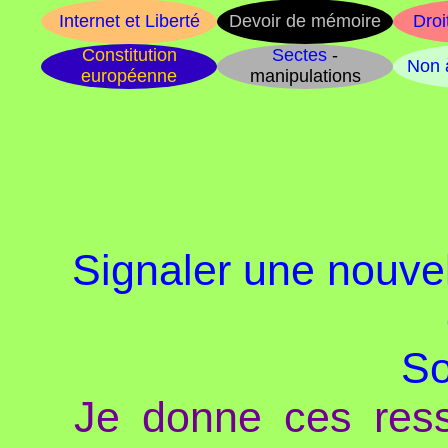
Internet et Liberté
Devoir de mémoire
Droi
Constitution
Sectes
-
Non à
européenne
manipulations
Signaler une nouvel
So
Je donne ces ress