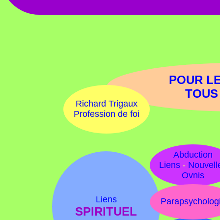
POUR L
TOUS
Richard Trigaux
Profession de foi
Abduction
Liens
-
Nouvell
Ovnis
Liens
Parapsycholog
SPIRITUEL