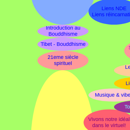
Liens NDE
Liens réincarnat
Introduction au
Bouddhisme
Tibet - Bouddhisme
21eme siècle
spirituel
Le
L
Musique & vib
To
Vivons notre idéal
dans le virtuel!