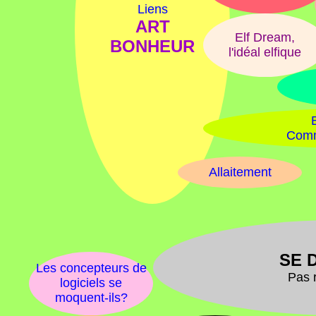
Liens
ART
Elf Dream,
BONHEUR
l'idéal elfique
Comm
Allaitement
SE 
Les concepteurs de
Pas 
logiciels se
moquent-ils?